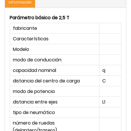
información
Parámetro básico de 2,5 T
fabricante
Características
un
Modelo
modo de conducción
capacidad nominal
q
kg
distancia del centro de carga
C
mi
modo de potencia
distancia entre ejes
L1
mi
tipo de neumático
número de ruedas
(delantero/trasero)