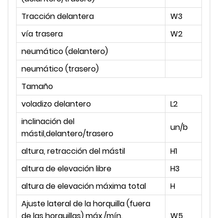
Tracción delantera
W3
mi
vía trasera
W2
mi
neumático (delantero)
neumático (trasero)
Tamaño
voladizo delantero
L2
mi
inclinación del
un/b
°
mástil,delantero/trasero
altura, retracción del mástil
H1
mi
altura de elevación libre
H3
mi
altura de elevación máxima total
H
mi
Ajuste lateral de la horquilla (fuera
mi
de las horquillas) máx./mín.
W5