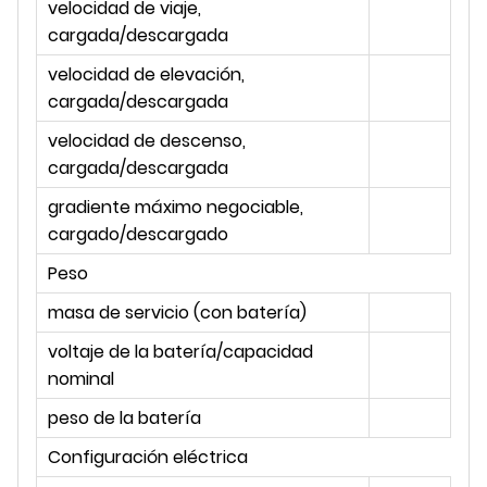
velocidad de viaje,
ki
cargada/descargada
po
velocidad de elevación,
mm
cargada/descargada
velocidad de descenso,
mm
cargada/descargada
gradiente máximo negociable,
%
cargado/descargado
Peso
masa de servicio (con batería)
kg
voltaje de la batería/capacidad
V/
nominal
peso de la batería
kg
Configuración eléctrica