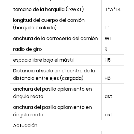
tamaño de la horquilla (LxWxT)
T*A*L4
mi
longitud del cuerpo del camión
mi
(horquilla excluida)
L＇
anchura de la carrocería del camión
W1
mi
radio de giro
R
mi
espacio libre bajo el mástil
H5
mi
Distancia al suelo en el centro de la
mi
distancia entre ejes (cargada)
H6
anchura del pasillo apilamiento en
mi
ángulo recto
ast
anchura del pasillo apilamiento en
mi
ángulo recto
ast
Actuación