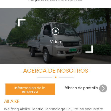
Video
ACERCA DE NOSOTROS
Información de la
fábrica de pantalla
empresa
AILAIKE
Weifang Alaike Electric Technology Co., Ltd. se encuentra