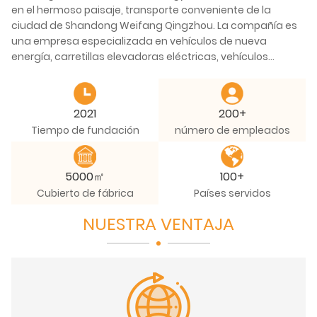
en el hermoso paisaje, transporte conveniente de la
ciudad de Shandong Weifang Qingzhou. La compañía es
una empresa especializada en vehículos de nueva
energía, carretillas elevadoras eléctricas, vehículos
turísticos eléctricos, vehículos de transporte eléctricos y
otros equipos mecánicos especiales y vehículos
recreativos eléctricos. La empresa cuenta con talleres de
2021
200+
soldadura, recubrimiento, electroforesis, ensamblaje,
Tiempo de fundación
número de empleados
estampado y otros cuatro procesos de producción
automotriz. Con el centro de procesamiento de Longmen,
el centro de procesamiento vertical y varias
5000㎡
100+
investigaciones científicas avanzadas, equipos de
Cubierto de fábrica
Países servidos
producción, docenas de conjuntos, capacidad de
fabricación y procesamiento en el nivel avanzado de la
NUESTRA VENTAJA
industria.