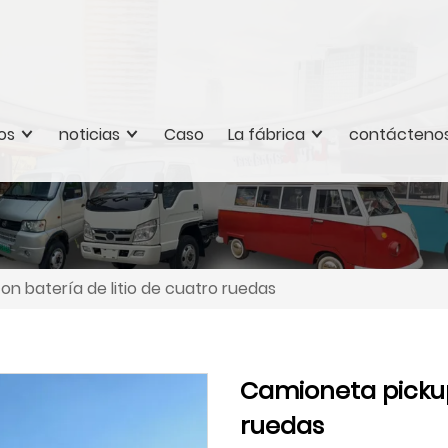
os
noticias
Caso
La fábrica
contácteno
n batería de litio de cuatro ruedas
Camioneta pickup
ruedas