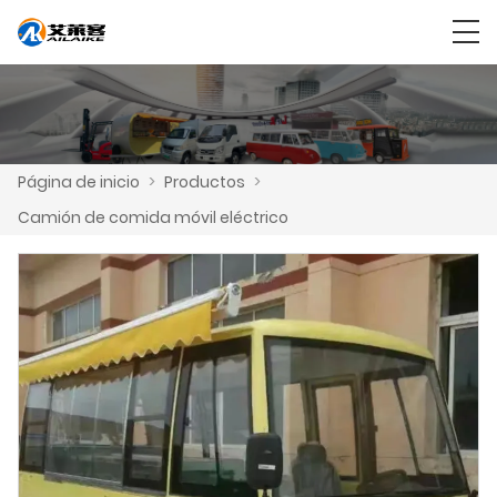
Página de inicio
>
Productos
>
Camión de comida móvil eléctrico