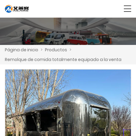
Página de inicio
>
Productos
>
Remolque de comida totalmente equipado a la venta