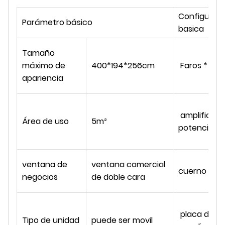
Configurac
Parámetro básico
basica
Tamaño
máximo de
400*194*256cm
Faros * 1
apariencia
amplificado
Área de uso
5m²
potencia * 1
ventana de
ventana comercial
cuerno * 2
negocios
de doble cara
placa de a
Tipo de unidad
puede ser movil