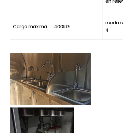
en relieve
rueda univer
Carga máxima
400KG
4